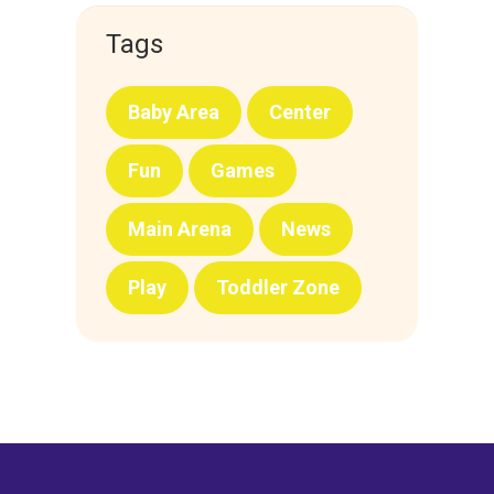
Tags
Baby Area
Center
Fun
Games
Main Arena
News
Play
Toddler Zone