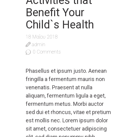
Activities that
Benefit Your
Child`s Health
18 Μαΐου 2018
admin
0
Comments
Phasellus et ipsum justo. Aenean
fringilla a fermentum mauris non
venenatis. Praesent at nulla
aliquam, fermentum ligula a eget,
fermentum metus. Morbi auctor
sed dui et rhoncus, vitae et pretium
est mollis nec. Lorem ipsum dolor
sit amet, consectetuer adipiscing
elit, sed diam nonummy nibh